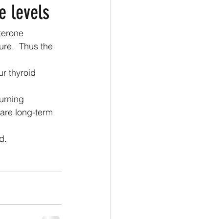
e levels
terone 
re.  Thus the 
ur thyroid 
burning 
 are long-term 
d.